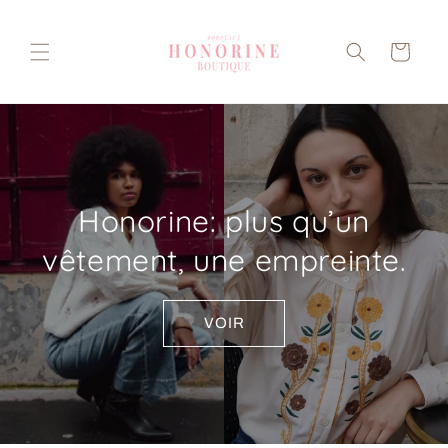
et
passer
au
Panier
contenu
Honorine: plus qu’un
vêtement, une empreinte.
VOIR